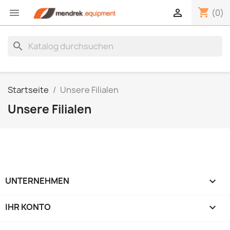
shopping_cart


(0)
search
Startseite
Unsere Filialen
Unsere Filialen
UNTERNEHMEN

IHR KONTO
