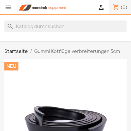
shopping_cart


(0)
search
Startseite
Gummi Kotflügelverbreiterungen 3cm
NEU