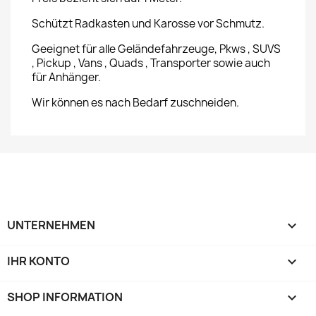
Schützt Radkasten und Karosse vor Schmutz.
Geeignet für alle Geländefahrzeuge, Pkws , SUVS
, Pickup , Vans , Quads , Transporter sowie auch
für Anhänger.
Wir können es nach Bedarf zuschneiden.
UNTERNEHMEN

IHR KONTO

SHOP INFORMATION
keyboard_arrow_down