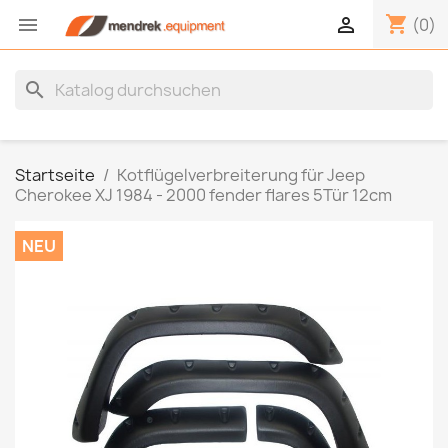
shopping_cart


(0)
search
Startseite
Kotflügelverbreiterung für Jeep
Cherokee XJ 1984 - 2000 fender flares 5Tür 12cm
NEU