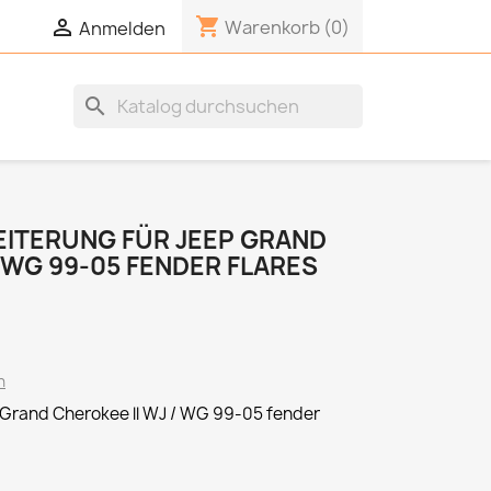
shopping_cart


Warenkorb
(0)
Anmelden
search
ITERUNG FÜR JEEP GRAND
 WG 99-05 FENDER FLARES
n
Grand Cherokee ll WJ / WG 99-05
fender