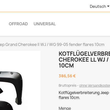
Deutsch
OFFROAD
UNIVERSAL
eep Grand Cherokee ll WJ / WG 99-05 fender flares 10cm
KOTFLÜGELVERBRE
CHEROKEE LL WJ /
10CM
386,56 €
Bruttopreis
ohne Versandkoste
Kotflügelverbreiterung
Jeep 
flares 10cm.
Menge