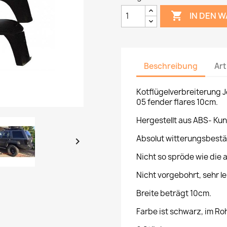

IN DEN 
Beschreibung
Art
Kotflügelverbreiterung
J
05
fender flares 10cm
.
Hergestellt aus ABS- Kuns
Absolut witterungsbestä

Nicht so spröde wie die 
Nicht vorgebohrt, sehr le
Breite beträgt 10cm.
Farbe ist schwarz, im R