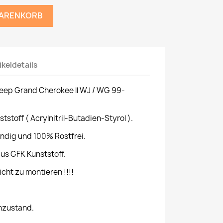
WARENKORB
ikeldetails
eep Grand Cherokee ll WJ / WG 99-
tstoff ( Acrylnitril-Butadien-Styrol ).
ndig und 100% Rostfrei.
aus GFK Kunststoff.
icht zu montieren !!!!
ohzustand.