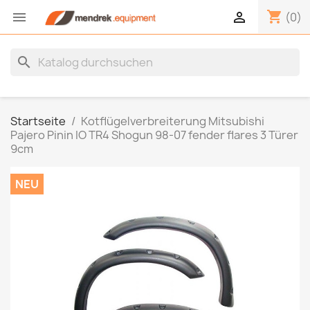
shopping_cart


(0)
search
Startseite
Kotflügelverbreiterung Mitsubishi
Pajero Pinin IO TR4 Shogun 98-07 fender flares 3 Türer
9cm
NEU