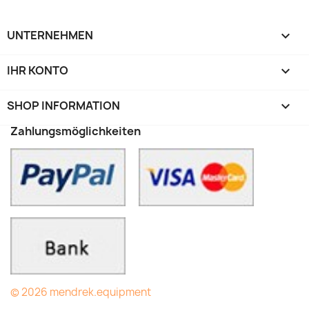
UNTERNEHMEN

IHR KONTO

SHOP INFORMATION
keyboard_arrow_down
Zahlungsmöglichkeiten
© 2026 mendrek.equipment