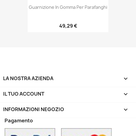
Guarnizione In Gomma Per Parafanghi
49,29 €
LA NOSTRA AZIENDA

IL TUO ACCOUNT

INFORMAZIONI NEGOZIO
keyboard_arrow_down
Pagamento