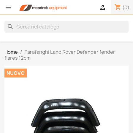
shopping_cart


(0)
search
Home
Parafanghi Land Rover Defender fender
flares 12cm
NUOVO