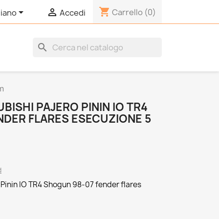
shopping_cart


Carrello
(0)
liano
Accedi
search
cm
BISHI PAJERO PININ IO TR4
NDER FLARES ESECUZIONE 5
d
 Pinin IO TR4 Shogun 98-07 fender flares