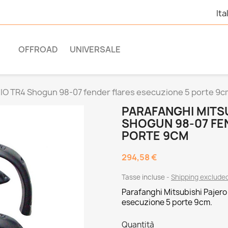
Ita
OFFROAD
UNIVERSALE
n IO TR4 Shogun 98-07 fender flares esecuzione 5 porte 9
PARAFANGHI MITSU
SHOGUN 98-07 FE
PORTE 9CM
294,58 €
Tasse incluse
Shipping exclude
Parafanghi
Mitsubishi Pajero
esecuzione 5 porte 9cm.
Quantità