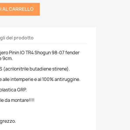
I AL CARRELLO
gli del prodotto
ajero Pinin IO TR4 Shogun 98-07 fender
e 9cm.
S (acrilonitrile butadiene stirene).
 alle intemperie e al 100% antiruggine.
 plastica GRP.
le da montare!!!!
o grezzo.