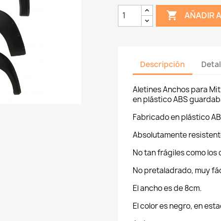

AÑADIR 
Descripción
Detal
Aletines Anchos para Mi
en plástico ABS guardab
Fabricado en plástico ABS
Absolutamente resistente
No tan frágiles como los 
No pretaladrado, muy fáci
El ancho es de 8cm.
El color es negro, en est