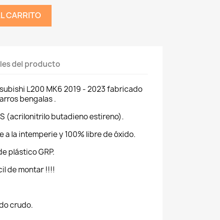
AL CARRITO
les del producto
tsubishi L200 MK6 2019 - 2023 fabricado
arros bengalas .
 (acrilonitrilo butadieno estireno).
 a la intemperie y 100% libre de óxido.
de plástico GRP.
l de montar !!!!
ado crudo.