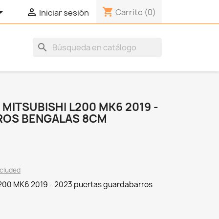
shopping_cart


Carrito
(0)
Iniciar sesión
search
MITSUBISHI L200 MK6 2019 -
ROS BENGALAS 8CM
xcluded
L200 MK6 2019 - 2023 puertas guardabarros