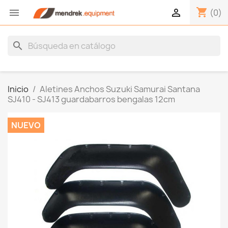
shopping_cart


(0)
search
Inicio
Aletines Anchos Suzuki Samurai Santana
SJ410 - SJ413 guardabarros bengalas 12cm
NUEVO