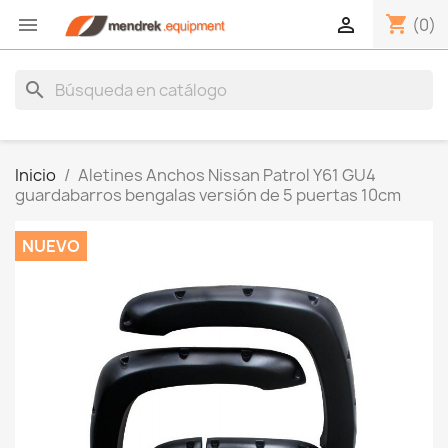
shopping_cart


(0)
search
Inicio
Aletines Anchos Nissan Patrol Y61 GU4
guardabarros bengalas versión de 5 puertas 10cm
NUEVO