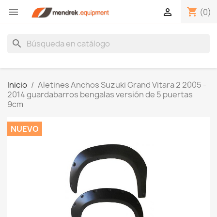
shopping_cart


(0)
search
Inicio
Aletines Anchos Suzuki Grand Vitara 2 2005 -
2014 guardabarros bengalas versión de 5 puertas
9cm
NUEVO