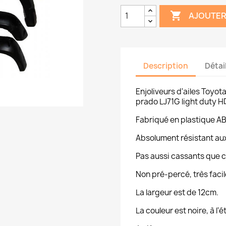

AJOUTER
Description
Détai
Enjoliveurs d'ailes Toyo
prado LJ71G light duty H
Fabriqué en plastique AB
Absolument résistant aux
Pas aussi cassants que c
Non pré-percé, très facil
La largeur est de 12cm.
La couleur est noire, à l'é