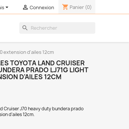
shopping_cart


Panier
(0)
is
Connexion
search
70 extension d'ailes 12cm
LES TOYOTA LAND CRUISER
UNDERA PRADO LJ71G LIGHT
SION D'AILES 12CM
and Cruiser J70 heavy duty bundera prado
ion d'ailes 12cm.