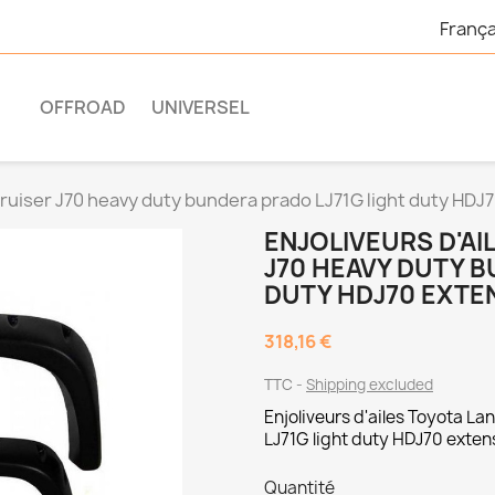
França
OFFROAD
UNIVERSEL
Cruiser J70 heavy duty bundera prado LJ71G light duty HDJ
ENJOLIVEURS D'AI
J70 HEAVY DUTY B
DUTY HDJ70 EXTEN
318,16 €
TTC
Shipping excluded
Enjoliveurs d'ailes Toyota L
LJ71G light duty HDJ70 extens
Quantité