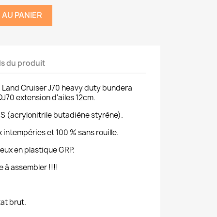
 AU PANIER
ls du produit
ta Land Cruiser J70 heavy duty bundera
DJ70 extension d'ailes 12cm.
S (acrylonitrile butadiène styrène).
 intempéries et 100 % sans rouille.
eux en plastique GRP.
e à assembler !!!!
tat brut.