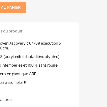
 AU PANIER
ls du produit
 Rover Discovery 3 04-09 exécution 3
 10cm.
S (acrylonitrile butadiène styrène).
 intempéries et 100 % sans rouille.
eux en plastique GRP.
e à assembler !!!!
tat brut.