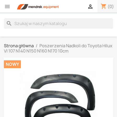
shopping_cart


(0)
search
Strona główna
Poszerzenia Nadkoli do Toyota Hilux
VI 107 N140 N150 N160 N170 10cm
NOWY