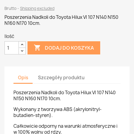
Brutto
Shipping excluded
Poszerzenia Nadkoli do Toyota Hilux VI 107 N140 N150
N160 N170 10cm.
Ilość

DODAJ DO KOSZYKA
Opis
Szczegóły produktu
Poszerzenia Nadkoli do Toyota Hilux VI 107 N140
N150 N160 N170 10cm.
Wykonany z tworzywa ABS (akrylonitryl-
butadien-styren).
Całkowicie odporny na warunki atmosferyczne i
w 100% wolny od rdzy.