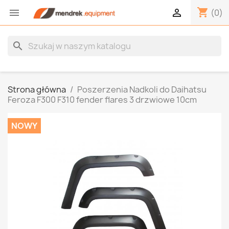
shopping_cart


(0)
search
Strona główna
Poszerzenia Nadkoli do Daihatsu
Feroza F300 F310 fender flares 3 drzwiowe 10cm
NOWY